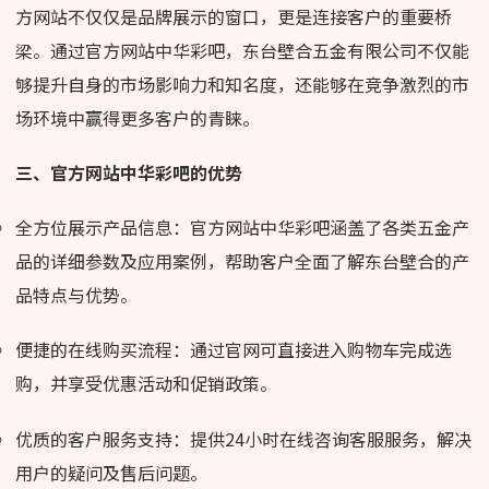
方网站不仅仅是品牌展示的窗口，更是连接客户的重要桥
梁。通过官方网站中华彩吧，东台壁合五金有限公司不仅能
够提升自身的市场影响力和知名度，还能够在竞争激烈的市
场环境中赢得更多客户的青睐。
三、官方网站中华彩吧的优势
全方位展示产品信息：官方网站中华彩吧涵盖了各类五金产
品的详细参数及应用案例，帮助客户全面了解东台壁合的产
品特点与优势。
便捷的在线购买流程：通过官网可直接进入购物车完成选
购，并享受优惠活动和促销政策。
优质的客户服务支持：提供24小时在线咨询客服服务，解决
用户的疑问及售后问题。