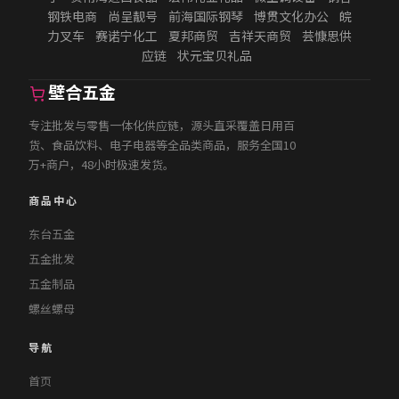
钢铁电商
尚呈靓号
前海国际钢琴
博贯文化办公
皖
力叉车
赛诺宁化工
夏邦商贸
吉祥天商贸
芸慷思供
应链
状元宝贝礼品
壁合五金
专注批发与零售一体化供应链，源头直采覆盖日用百
货、食品饮料、电子电器等全品类商品，服务全国10
万+商户，48小时极速发货。
商品中心
东台五金
五金批发
五金制品
螺丝螺母
导航
首页