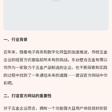
一、行业背景
近年来，随着电子商务和数字化转型的加速推进，传统五金
企业的经营方式面临前所未有的挑战。东台壁合五金有限公
司作为一家致力于五金产品制造的企业，在不断探索和实践
的过程中找到了一条通往未来的道路——建设官方网站中华
彩吧。
二、打造官方网站的重要性
对于五金企业而言，拥有一个功能强大且用户体验良好的官