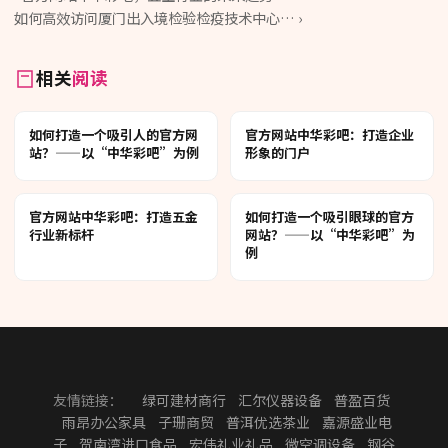
如何高效访问厦门出入境检验检疫技术中心… ›
相关
阅读
如何打造一个吸引人的官方网
官方网站中华彩吧：打造企业
站？——以“中华彩吧”为例
形象的门户
官方网站中华彩吧：打造五金
如何打造一个吸引眼球的官方
行业新标杆
网站？——以“中华彩吧”为
例
友情链接：
绿可建材商行
汇尔仪器设备
普盈百货
雨昂办公家具
子珊商贸
普洱优选茶业
嘉源盛业电
子
贺南湾进口食品
宏伟礼业礼品
微空调设备
钢谷